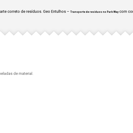
rte correto de resíduos. Geo Entulhos –
com con
Transporte de resíduos no Park Way
eladas de material.