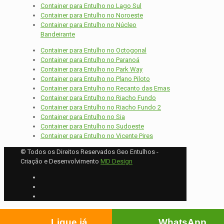
Container para Entulho no Lago Sul
Container para Entulho no Noroeste
Container para Entulho no Núcleo
Bandeirante
Container para Entulho no Octogonal
Container para Entulho no Paranoá
Container para Entulho no Park Way
Container para Entulho no Plano Piloto
Container para Entulho no Recanto das Emas
Container para Entulho no Riacho Fundo
Container para Entulho no Riacho Fundo 2
Container para Entulho no Sia
Container para Entulho no Sudoeste
Container para Entulho no Vicente Pires
© Todos os Direitos Reservados Geo Entulhos -
Criação e Desenvolvimento
MD Design
Ligue já
WhatsApp