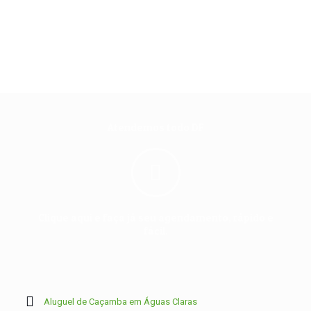
Atendemos todo DF
Clique aqui e faça já seu agendamento, rápido e
fácil.
Aluguel de Caçamba em Águas Claras