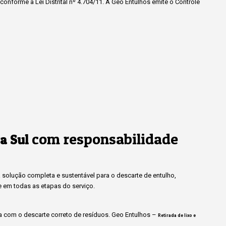
onforme a Lei Distrital nº 4.704/11. A Geo Entulhos emite o Controle
com responsabilidade
a Sul
solução completa e sustentável para o descarte de entulho,
e em todas as etapas do serviço.
 com o descarte correto de resíduos. Geo Entulhos –
Retirada de lixo e