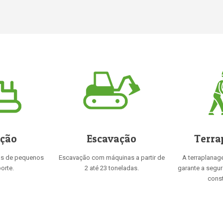
ição
Escavação
Terra
as de pequenos
Escavação com máquinas a partir de
A terraplanag
orte.
2 até 23 toneladas.
garante a segu
const