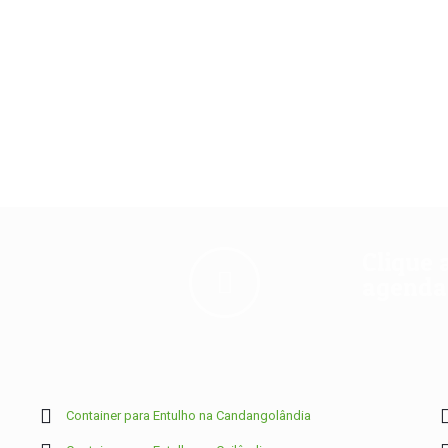
Clique 
agendam
Container para Entulho na Candangolândia