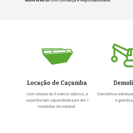
com confiança e responsabilidade.
entulho na Asa Sul
Locação de Caçamba
Demol
Com volume de 5 metros cúbicos, a
Demolimos estrutur
caçamba tem capacidade para até 7
e grande p
toneladas de material.