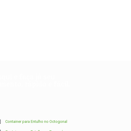
aqui e faça já seu
ento, rápido e fácil.
Container para Entulho no Octogonal