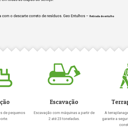
 com o descarte correto de resíduos. Geo Entulhos –
Retirada de entulho
ição
Escavação
Terra
as de pequenos
Escavação com máquinas a partir de
A terraplanag
orte.
2 até 23 toneladas.
garante a segu
const