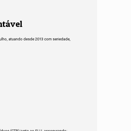
ntável
tulho, atuando desde 2013 com seriedade,
síduos (CTR) junto ao SLU, assegurando: