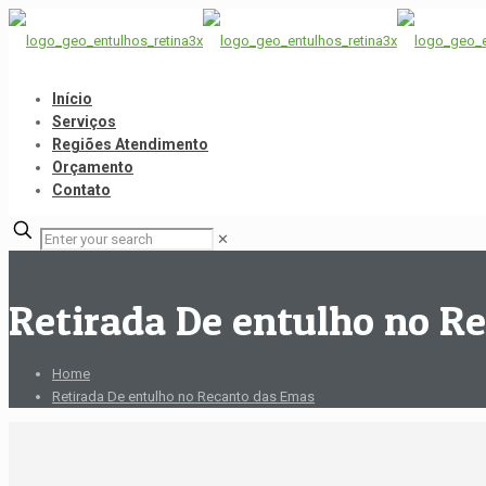
Início
Serviços
Regiões Atendimento
Orçamento
Contato
✕
Retirada De entulho no R
Home
Retirada De entulho no Recanto das Emas