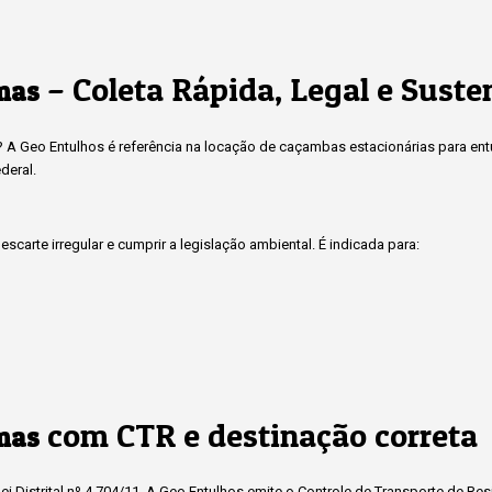
– Coleta Rápida, Legal e Suste
mas
a? A Geo Entulhos é referência na locação de caçambas estacionárias para en
deral.
scarte irregular e cumprir a legislação ambiental. É indicada para:
com CTR e destinação correta
mas
i Distrital nº 4.704/11. A Geo Entulhos emite o Controle de Transporte de Re