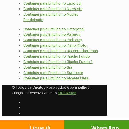
Container para Entulho no Lago Sul
Container para Entulho no Noroeste
Container para Entulho no Núcleo
Bandeirante
Container para Entulho no Octogonal
Container para Entulho no Paranoá
Container para Entulho no Park Way
Container para Entulho no Plano Piloto
Container para Entulho no Recanto das Emas
Container para Entulho no Riacho Fundo
Container para Entulho no Riacho Fundo 2
Container para Entulho no Sia
Container para Entulho no Sudoeste
Container para Entulho no Vicente Pires
© Todos os Direitos Reservados Geo Entulhos -
Criação e Desenvolvimento
MD Design
Ligue já
WhatsApp