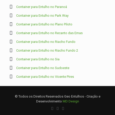
Container para Entulho no Paranoá
Container para Entulho no Park Way
Container para Entulho no Plano Piloto
Container para Entulho no Recanto das Emas
Container para Entulho no Riacho Fundo
Container para Entulho no Riacho Fundo 2
Container para Entulho no Sia
Container para Entulho no Sudoeste
Container para Entulho no Vicente Pires
© Todos os Direitos Reservados Geo Entulhos - Criação e
Desenvolvimento
MD Design