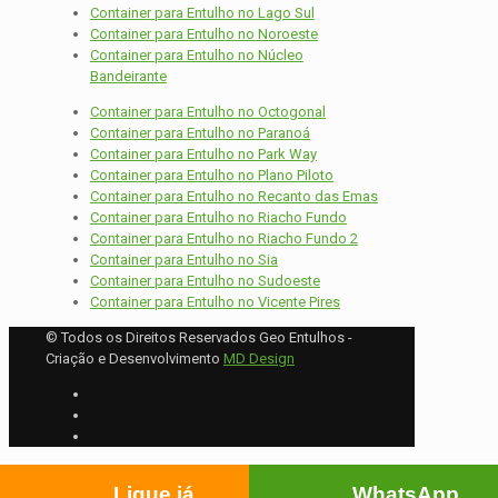
Container para Entulho no Lago Sul
Container para Entulho no Noroeste
Container para Entulho no Núcleo
Bandeirante
Container para Entulho no Octogonal
Container para Entulho no Paranoá
Container para Entulho no Park Way
Container para Entulho no Plano Piloto
Container para Entulho no Recanto das Emas
Container para Entulho no Riacho Fundo
Container para Entulho no Riacho Fundo 2
Container para Entulho no Sia
Container para Entulho no Sudoeste
Container para Entulho no Vicente Pires
© Todos os Direitos Reservados Geo Entulhos -
Criação e Desenvolvimento
MD Design
Ligue já
WhatsApp