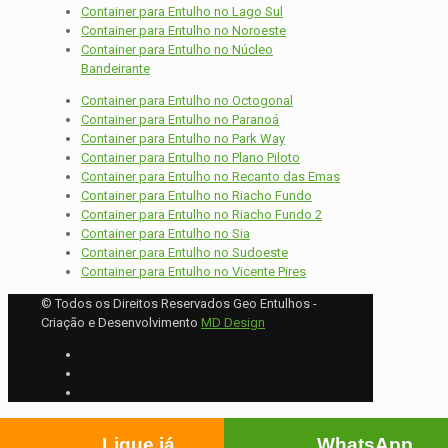
Container para Entulho no Lago Sul
Container para Entulho no Noroeste
Container para Entulho no Núcleo
Bandeirante
Container para Entulho no Octogonal
Container para Entulho no Paranoá
Container para Entulho no Park Way
Container para Entulho no Plano Piloto
Container para Entulho no Recanto das Emas
Container para Entulho no Riacho Fundo
Container para Entulho no Riacho Fundo 2
Container para Entulho no Sia
Container para Entulho no Sudoeste
Container para Entulho no Vicente Pires
© Todos os Direitos Reservados Geo Entulhos -
Criação e Desenvolvimento
MD Design
Ligue já
WhatsApp