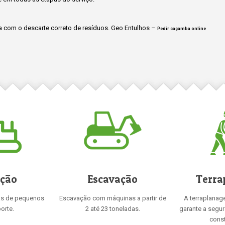
 com o descarte correto de resíduos. Geo Entulhos –
Pedir caçamba online
ição
Escavação
Terra
as de pequenos
Escavação com máquinas a partir de
A terraplanag
orte.
2 até 23 toneladas.
garante a segu
const