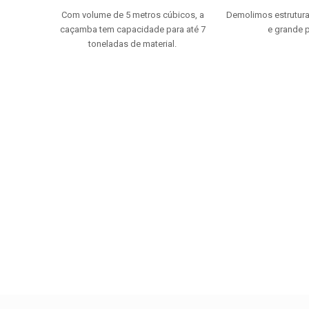
Com volume de 5 metros cúbicos, a
Demolimos estrutur
caçamba tem capacidade para até 7
e grande p
toneladas de material.