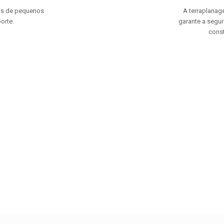
as de pequenos
A terraplanag
orte.
garante a segu
const