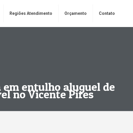
Regiões Atendimento
Orçamento
Contato
 em entulho aluguel de
el no Vicente Pires