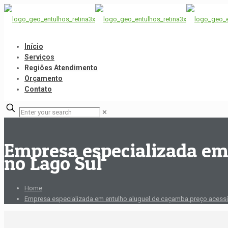
Início
Serviços
Regiões Atendimento
Orçamento
Contato
✕
Empresa especializada em
no Lago Sul
Home
Empresa especializada em entulho aluguel de caçamba preço acessí