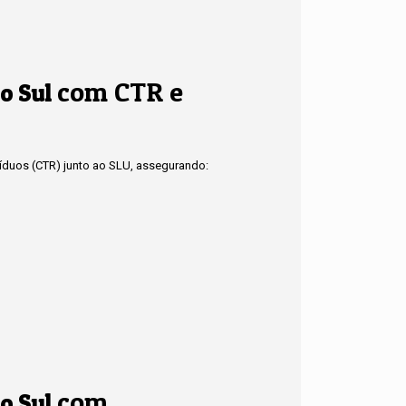
com CTR e
o Sul
síduos (CTR) junto ao SLU, assegurando:
com
o Sul