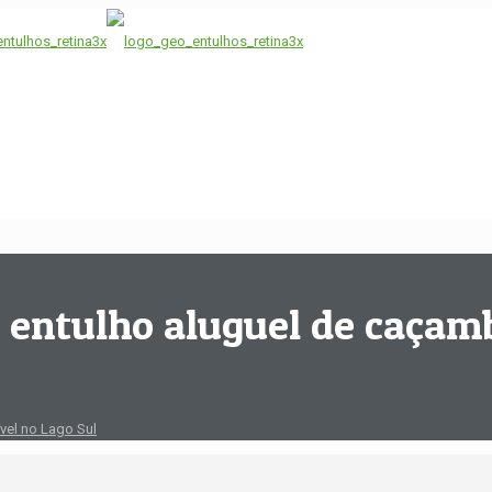
 entulho aluguel de caçamb
vel no Lago Sul