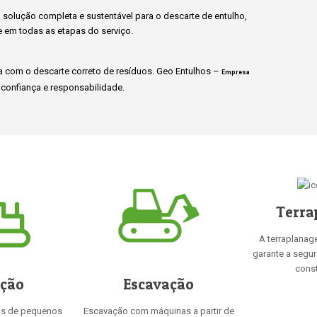
solução completa e sustentável para o descarte de entulho,
e em todas as etapas do serviço.
 com o descarte correto de resíduos. Geo Entulhos –
Empresa
confiança e responsabilidade.
Terra
A terraplanag
garante a segu
const
ição
Escavação
as de pequenos
Escavação com máquinas a partir de