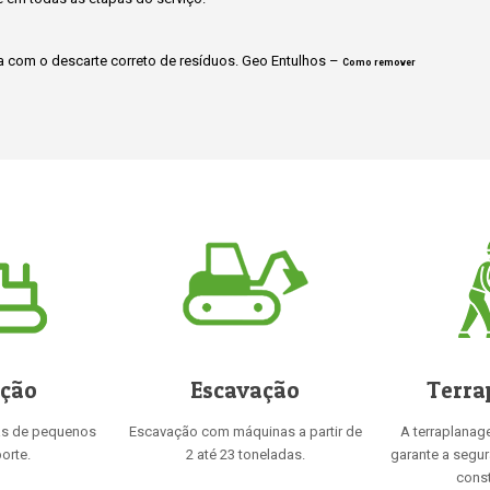
 com o descarte correto de resíduos. Geo Entulhos –
Como remover
ição
Escavação
Terra
as de pequenos
Escavação com máquinas a partir de
A terraplanag
orte.
2 até 23 toneladas.
garante a segu
const