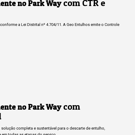
com CTR e
ente no Park Way
onforme a Lei Distrital nº 4.704/11. A Geo Entulhos emite o Controle
com
ente no Park Way
l
solução completa e sustentável para o descarte de entulho,
e em todas as etapas do serviço.