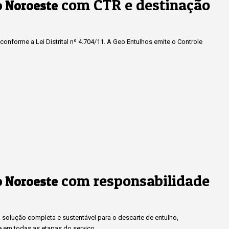
com CTR e destinação
o Noroeste
onforme a Lei Distrital nº 4.704/11. A Geo Entulhos emite o Controle
com responsabilidade
o Noroeste
solução completa e sustentável para o descarte de entulho,
e em todas as etapas do serviço.