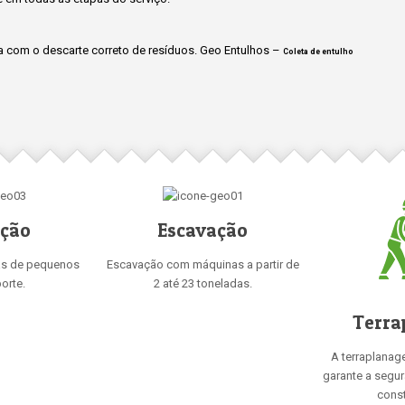
 com o descarte correto de resíduos. Geo Entulhos –
Coleta de entulho
ição
Escavação
as de pequenos
Escavação com máquinas a partir de
orte.
2 até 23 toneladas.
Terra
A terraplanag
garante a segu
const