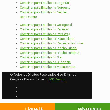
Container para Entulho no Lago Sul
Container para Entulho no Noroeste
Container para Entulho no Núcleo
Bandeirante
Container para Entulho no Octogonal
Container para Entulho no Paranoá
Container para Entulho no Park Way
Container para Entulho no Plano Piloto
Container para Entulho no Recanto das Emas
Container para Entulho no Riacho Fundo
Container para Entulho no Riacho Fundo 2
Container para Entulho no Sia
Container para Entulho no Sudoeste
Container para Entulho no Vicente Pires
© Todos os Direitos Reservados Geo Entulhos -
Criação e Desenvolvimento
MD Design
Ligue já
WhatsApp