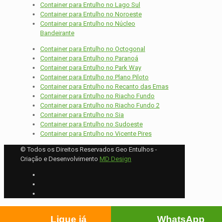
Container para Entulho no Lago Sul
Container para Entulho no Noroeste
Container para Entulho no Núcleo
Bandeirante
Container para Entulho no Octogonal
Container para Entulho no Paranoá
Container para Entulho no Park Way
Container para Entulho no Plano Piloto
Container para Entulho no Recanto das Emas
Container para Entulho no Riacho Fundo
Container para Entulho no Riacho Fundo 2
Container para Entulho no Sia
Container para Entulho no Sudoeste
Container para Entulho no Vicente Pires
© Todos os Direitos Reservados Geo Entulhos -
Criação e Desenvolvimento
MD Design
Ligue já
WhatsApp