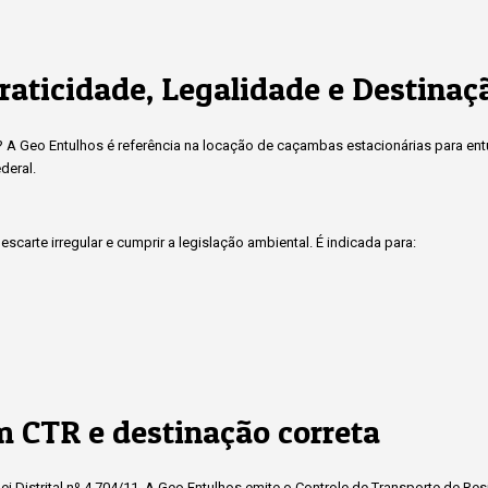
raticidade, Legalidade e Destinaç
a? A Geo Entulhos é referência na locação de caçambas estacionárias para en
deral.
scarte irregular e cumprir a legislação ambiental. É indicada para:
 CTR e destinação correta
i Distrital nº 4.704/11. A Geo Entulhos emite o Controle de Transporte de Re