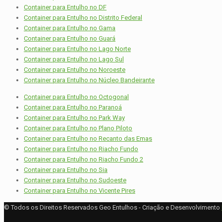
Container para Entulho no DF
Container para Entulho no Distrito Federal
Container para Entulho no Gama
Container para Entulho no Guará
Container para Entulho no Lago Norte
Container para Entulho no Lago Sul
Container para Entulho no Noroeste
Container para Entulho no Núcleo Bandeirante
Container para Entulho no Octogonal
Container para Entulho no Paranoá
Container para Entulho no Park Way
Container para Entulho no Plano Piloto
Container para Entulho no Recanto das Emas
Container para Entulho no Riacho Fundo
Container para Entulho no Riacho Fundo 2
Container para Entulho no Sia
Container para Entulho no Sudoeste
Container para Entulho no Vicente Pires
© Todos os Direitos Reservados Geo Entulhos - Criação e Desenvolvimento