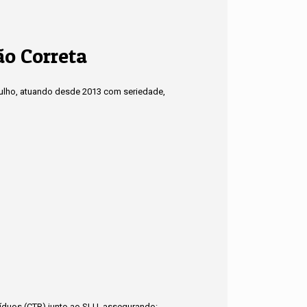
ão Correta
tulho, atuando desde 2013 com seriedade,
síduos (CTR) junto ao SLU, assegurando: