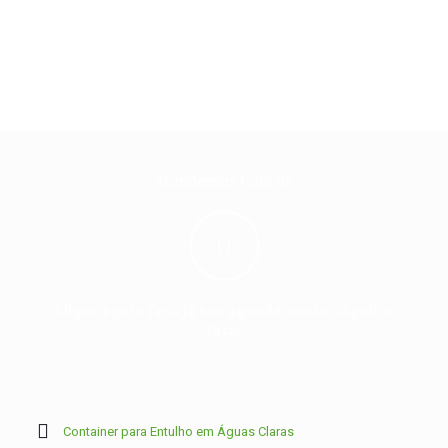
Atendemos todo DF
Clique aqui e faça já seu agendamento, rápido e
fácil.
Container para Entulho em Águas Claras