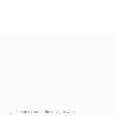
Atendemos todo DF
Clique aqui e faça já seu agendamento, rápido e
fácil.
Container para Entulho em Águas Claras