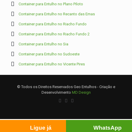
Container para Entulho no Plano Piloto
Container para Entulho no Recanto das Emas
Container para Entulho no Riacho Fundo
Container para Entulho no Riacho Fundo 2
Container para Entulho no Sia
Container para Entulho no Sudoeste
Container para Entulho no Vicente Pires
© Todos os Direitos Reservados Geo Entulhos - Criação e
Desenvolvimento
MD Design
Ligue já
WhatsApp