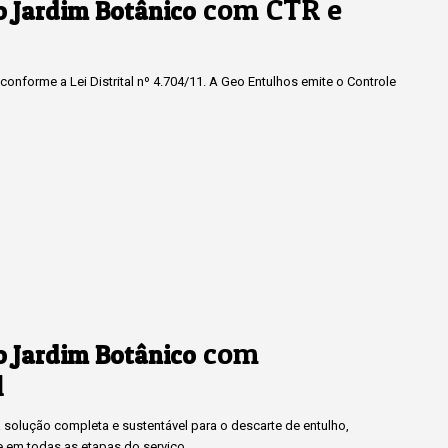
com CTR e
o Jardim Botânico
onforme a Lei Distrital nº 4.704/11. A Geo Entulhos emite o Controle
com
o Jardim Botânico
l
solução completa e sustentável para o descarte de entulho,
e em todas as etapas do serviço.