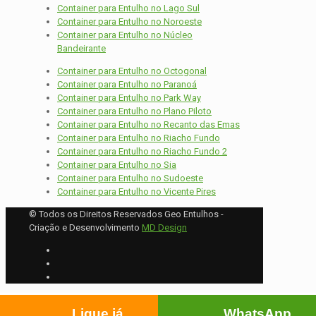
Container para Entulho no Lago Sul
Container para Entulho no Noroeste
Container para Entulho no Núcleo
Bandeirante
Container para Entulho no Octogonal
Container para Entulho no Paranoá
Container para Entulho no Park Way
Container para Entulho no Plano Piloto
Container para Entulho no Recanto das Emas
Container para Entulho no Riacho Fundo
Container para Entulho no Riacho Fundo 2
Container para Entulho no Sia
Container para Entulho no Sudoeste
Container para Entulho no Vicente Pires
© Todos os Direitos Reservados Geo Entulhos -
Criação e Desenvolvimento
MD Design
Ligue já
WhatsApp