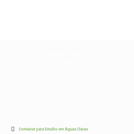
Atendemos todo DF
Clique aqui e faça já seu agendamento, rápido e
fácil.
Container para Entulho em Águas Claras