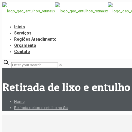
Início
Serviços
Regiões Atendimento
Orçamento
Contato
✕
Retirada de lixo e entulho
Home
Retirada de lixo e entulho no Sia