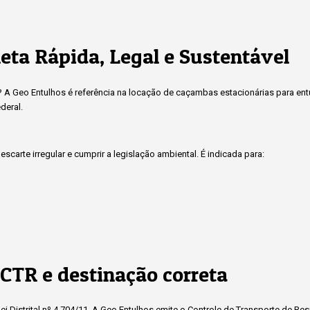
eta Rápida, Legal e Sustentável
a? A Geo Entulhos é referência na locação de caçambas estacionárias para en
deral.
scarte irregular e cumprir a legislação ambiental. É indicada para:
CTR e destinação correta
i Distrital nº 4.704/11. A Geo Entulhos emite o Controle de Transporte de Re