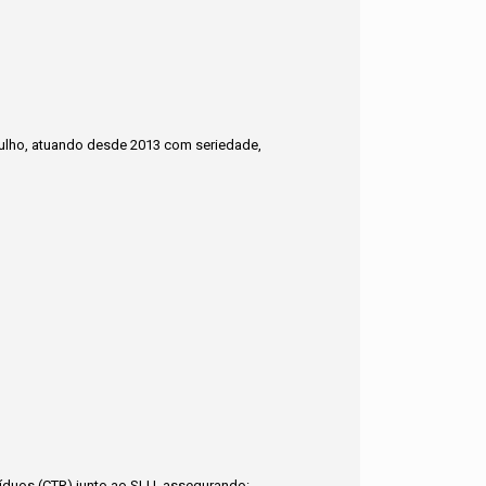
tulho, atuando desde 2013 com seriedade,
síduos (CTR) junto ao SLU, assegurando: