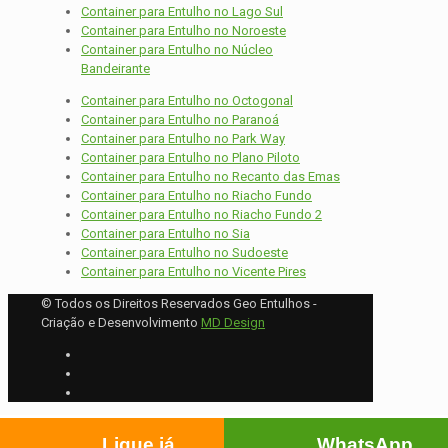
Container para Entulho no Lago Sul
Container para Entulho no Noroeste
Container para Entulho no Núcleo
Bandeirante
Container para Entulho no Octogonal
Container para Entulho no Paranoá
Container para Entulho no Park Way
Container para Entulho no Plano Piloto
Container para Entulho no Recanto das Emas
Container para Entulho no Riacho Fundo
Container para Entulho no Riacho Fundo 2
Container para Entulho no Sia
Container para Entulho no Sudoeste
Container para Entulho no Vicente Pires
© Todos os Direitos Reservados Geo Entulhos -
Criação e Desenvolvimento
MD Design
Ligue já
WhatsApp