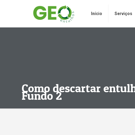
Início
Serviços
Como descartar entul
Fundo 2