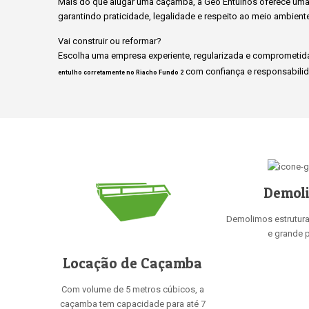
Mais do que alugar uma caçamba, a Geo Entulhos oferece uma 
garantindo praticidade, legalidade e respeito ao meio ambient
Vai construir ou reformar?
Escolha uma empresa experiente, regularizada e comprometida
com confiança e responsabilid
entulho corretamente no Riacho Fundo 2
Demol
Demolimos estrutur
e grande p
Locação de Caçamba
Com volume de 5 metros cúbicos, a
caçamba tem capacidade para até 7