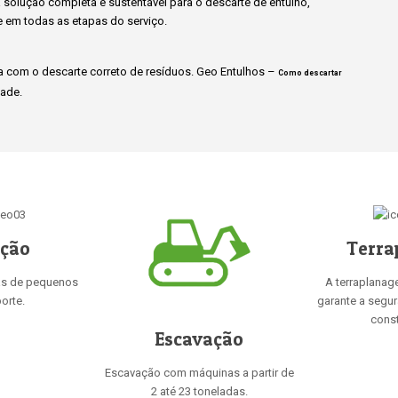
solução completa e sustentável para o descarte de entulho,
e em todas as etapas do serviço.
 com o descarte correto de resíduos. Geo Entulhos –
Como descartar
ade.
ição
Terra
as de pequenos
A terraplanag
orte.
garante a segu
const
Escavação
Escavação com máquinas a partir de
2 até 23 toneladas.