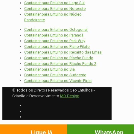
Container para Entulho no Lago Sul
Container para Entulho no Noroeste
Container para Entulho no Núcleo
Bandeirante
Container para Entulho no Octogonal
Container para Entulho no Paranoá
Container para Entulho no Park Way
Container para Entulho no Plano Piloto
Container para Entulho no Recanto das Emas
Container para Entulho no Riacho Fundo
Container para Entulho no Riacho Fundo 2
Container para Entulho no Sia
Container para Entulho no Sudoeste
Container para Entulho no Vicente Pires
© Todos os Direitos Reservados Geo Entulhos -
Criação e Desenvolvimento
MD Design
Ligue já
WhatsApp