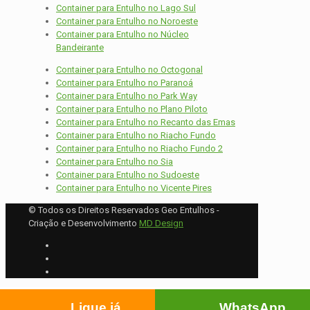
Container para Entulho no Lago Sul
Container para Entulho no Noroeste
Container para Entulho no Núcleo
Bandeirante
Container para Entulho no Octogonal
Container para Entulho no Paranoá
Container para Entulho no Park Way
Container para Entulho no Plano Piloto
Container para Entulho no Recanto das Emas
Container para Entulho no Riacho Fundo
Container para Entulho no Riacho Fundo 2
Container para Entulho no Sia
Container para Entulho no Sudoeste
Container para Entulho no Vicente Pires
© Todos os Direitos Reservados Geo Entulhos -
Criação e Desenvolvimento
MD Design
Ligue já
WhatsApp