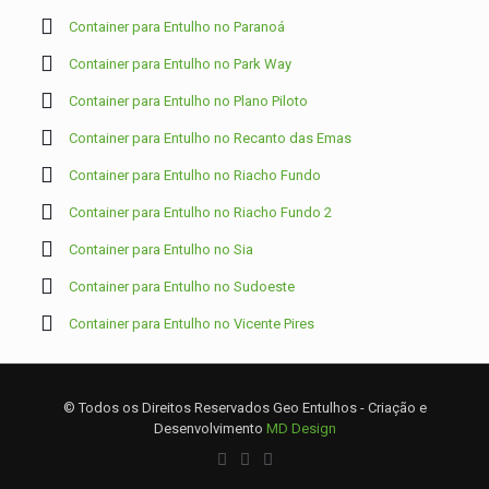
Container para Entulho no Paranoá
Container para Entulho no Park Way
Container para Entulho no Plano Piloto
Container para Entulho no Recanto das Emas
Container para Entulho no Riacho Fundo
Container para Entulho no Riacho Fundo 2
Container para Entulho no Sia
Container para Entulho no Sudoeste
Container para Entulho no Vicente Pires
© Todos os Direitos Reservados Geo Entulhos - Criação e
Desenvolvimento
MD Design