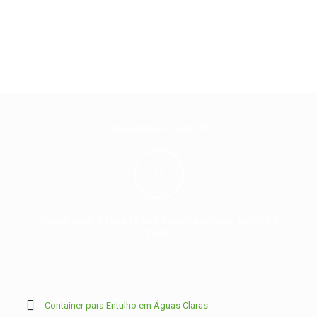
Atendemos todo DF
Clique aqui e faça já seu agendamento, rápido e
fácil.
Container para Entulho em Águas Claras