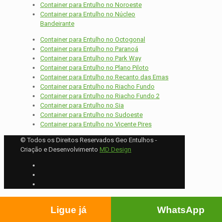
Container para Entulho no Noroeste
Container para Entulho no Núcleo
Bandeirante
Container para Entulho no Octogonal
Container para Entulho no Paranoá
Container para Entulho no Park Way
Container para Entulho no Plano Piloto
Container para Entulho no Recanto das Emas
Container para Entulho no Riacho Fundo
Container para Entulho no Riacho Fundo 2
Container para Entulho no Sia
Container para Entulho no Sudoeste
Container para Entulho no Vicente Pires
© Todos os Direitos Reservados Geo Entulhos -
Criação e Desenvolvimento
MD Design
Ligue já
WhatsApp