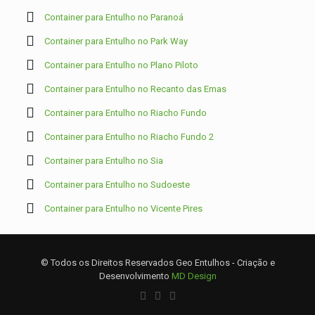
Container para Entulho no Paranoá
Container para Entulho no Park Way
Container para Entulho no Plano Piloto
Container para Entulho no Recanto das Emas
Container para Entulho no Riacho Fundo
Container para Entulho no Riacho Fundo 2
Container para Entulho no Sia
Container para Entulho no Sudoeste
Container para Entulho no Vicente Pires
© Todos os Direitos Reservados Geo Entulhos - Criação e
Desenvolvimento
MD Design