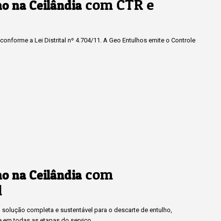
com CTR e
o na Ceilândia
onforme a Lei Distrital nº 4.704/11. A Geo Entulhos emite o Controle
com
o na Ceilândia
l
solução completa e sustentável para o descarte de entulho,
e em todas as etapas do serviço.