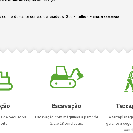
 com o descarte correto de resíduos. Geo Entulhos –
Aluguel de caçamba
ição
Escavação
Terra
as de pequenos
Escavação com máquinas a partir de
A terraplanag
orte.
2 até 23 toneladas.
garante a segu
const